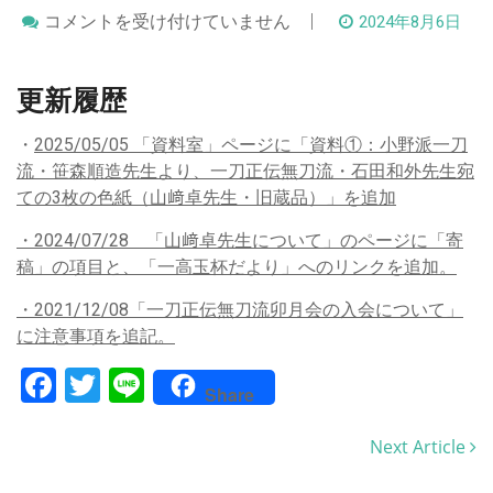
更
コメントを受け付けていません
2024年8月6日
新
履
歴
更新履歴
は
・
2025/05/05 「資料室」ページに「資料①：小野派一刀
流・笹森順造先生より、一刀正伝無刀流・石田和外先生宛
ての3枚の色紙（山﨑卓先生・旧蔵品）」を追加
・2024/07/28 「山﨑卓先生について」のページに「寄
稿」の項目と、「一高玉杯だより」へのリンクを追加。
・2021/12/08「一刀正伝無刀流卯月会の入会について」
に注意事項を追記。
Facebook
Twitter
Line
Share
Next Article