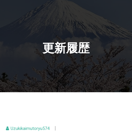
content
更新履歴
Uzukikaimutoryu574