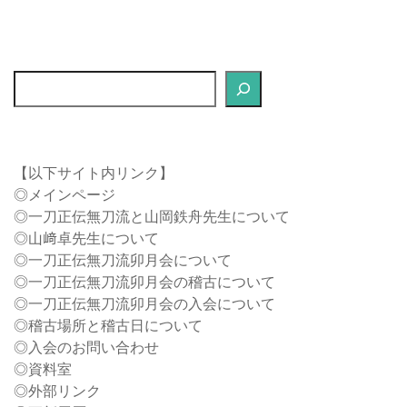
検
索
【以下サイト内リンク】
◎
メインページ
◎
一刀正伝無刀流と山岡鉄舟先生について
◎
山﨑卓先生について
◎
一刀正伝無刀流卯月会について
◎
一刀正伝無刀流卯月会の稽古について
◎
一刀正伝無刀流卯月会の入会について
◎
稽古場所と稽古日について
◎
入会のお問い合わせ
◎
資料室
◎
外部リンク